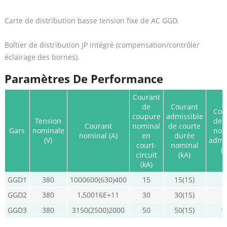
Carte de distribution basse tension fixe de AC GGD.
Boîtier de distribution JP intégré (compensation/contrôle/
éclairage des bornes).
Paramètres De Performance
Courant
de
Courant
Cou
coupure
admissible
Tension
de 
Courant
nominal
de courte
Gars
nominale
nom
nominal (A)
en
durée
(V)
admi
court-
nominal
(
circuit
(kA)
(kA)
GGD1
380
1000600(630)400
15
15(1S)
GGD2
380
1,50016E+11
30
30(1S)
GGD3
380
3150(2500)2000
50
50(1S)
1