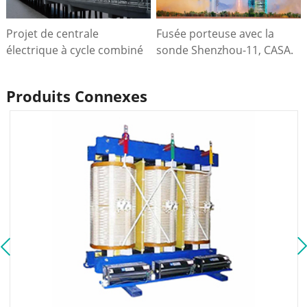
limitée issue d'une
interface de
coopération sino-
communication,
Projet de centrale
Fusée porteuse avec la
étrangère.
permettant ainsi la
électrique à cycle combiné
sonde Shenzhou-11, CASA.
surveillance et la gestion à
SAIF de 225 MW avec
2016.
distance.
turbine à gaz, Pakistan.
Produits Connexes