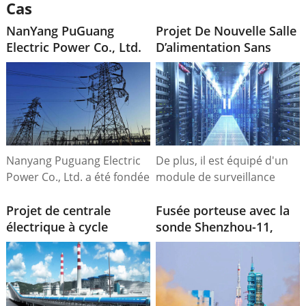
Cas
NanYang PuGuang
Projet De Nouvelle Salle
Electric Power Co., Ltd.
D’alimentation Sans
Interruption Pour
Centre De Données
Nanyang Puguang Electric
De plus, il est équipé d'un
Power Co., Ltd. a été fondée
module de surveillance
à Nanyang le 1er janvier
intelligent qui surveille la
1997. Son champ d'activité
Projet de centrale
tension, le courant, la
Fusée porteuse avec la
comprend la production et
électrique à cycle
puissance et d'autres
sonde Shenzhou-11,
la vente d'électricité, ainsi
combiné SAIF de 225
paramètres en temps réel,
CASA. 2016
que d'autres services
MW avec turbine à gaz,
et télécharge les données
connexes. Il s'agit d'une
Pakistan
vers le système de
société à responsabilité
surveillance via une