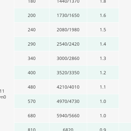
180
1440/1370
1.8
200
1730/1650
1.6
240
2080/1980
1.5
290
2540/2420
1.4
340
3000/2860
1.3
400
3520/3350
1.2
480
4210/4010
1.1
11
yn0
570
4970/4730
1.0
680
5940/5660
1.0
810
6820
0,9