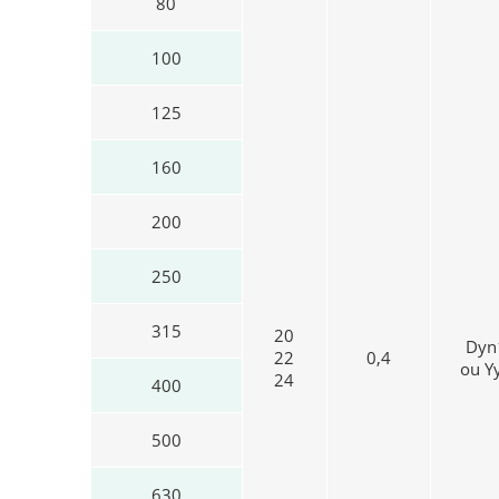
80
100
125
160
200
250
315
20
Dyn
22
0,4
ou Y
24
400
500
630