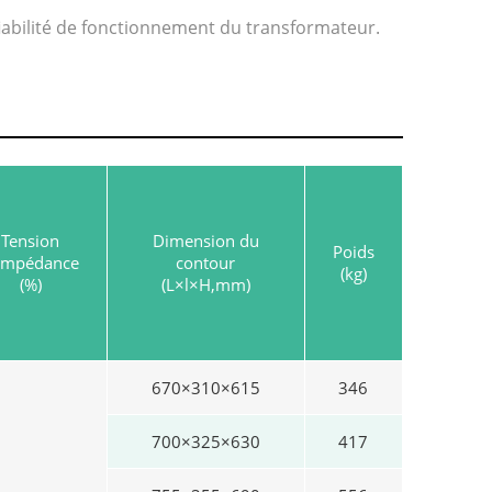
iabilité de fonctionnement du transformateur.
Tension
Dimension du
Poids
impédance
contour
(kg)
(%)
(L×l×H,mm)
670×310×615
346
700×325×630
417