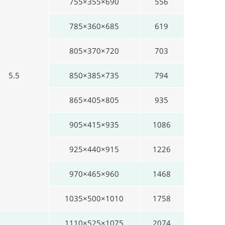
755×355×690
556
785×360×685
619
805×370×720
703
5.5
850×385×735
794
865×405×805
935
905×415×935
1086
925×440×915
1226
970×465×960
1468
1035×500×1010
1758
1110×525×1075
2074