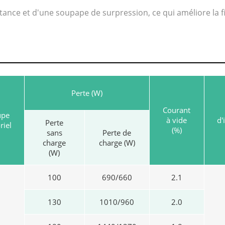
tance et d'une soupape de surpression, ce qui améliore la f
Perte (W)
Courant
upe
à vide
d'
Perte
riel
(%)
sans
Perte de
charge
charge (W)
(W)
100
690/660
2.1
130
1010/960
2.0