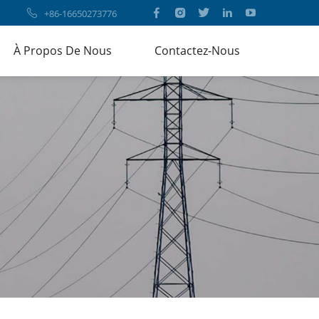
+86-16650273776
À Propos De Nous
Contactez-Nous