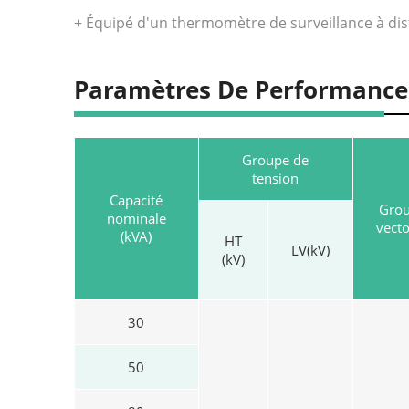
+ Équipé d'un thermomètre de surveillance à dis
Paramètres De Performance
Groupe de
tension
Capacité
Gro
nominale
vecto
(kVA)
HT
LV(kV)
(kV)
30
50