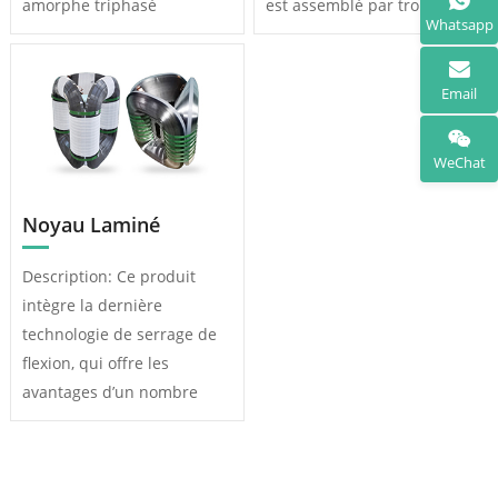
amorphe triphasé
est assemblé par trois
Whatsapp
immergés dans l’huile,
cadres individuels
noyaux de transformateur
identiques et le circuit
d’alliage amorphe
magnétique triphasé est
Email
monophasé immergés dans
symétrique. Le noyau
l’huile, noyaux de
tridimensionnel en fer
WeChat
transformateur d’alliage
enroulé tridimensionnel est
amorphe souterrains,
laminé sur la ligne de
Noyau Laminé
noyaux de transformateur
production, ce qui réduit
d’alliage amorphe
les fluctuations de qualité
Description: Ce produit
souterrains pour
causées par le laminage,
intègre la dernière
lampadaires, noyaux de
l’assemblage, le démontage
technologie de serrage de
transformateur d’alliage
et l’insertion manuelle du
flexion, qui offre les
amorphe combinés à la
joug en fer supérieur.
avantages d’un nombre
boîte commune, Boîte
Après recuit du noyau de
réduit de pièces, d’une
divisée noyaux de
fer enroulé, le courant de
précision d’usinage élevée,
transformateur en alliage
vide est considérablement
d’un positionnement précis,
amorphe combinés, noyaux
réduit. Comparaison…