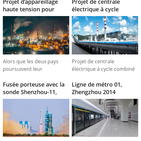
Projet d’appareillage
Projet de centrale
haute tension pour
électrique à cycle
l’usine de tubes d’acier
combiné SAIF de 225
de Tachkent
MW avec turbine à gaz,
(Ouzbékistan)
Pakistan
Alors que les deux pays
Projet de centrale
poursuivent leur
électrique à cycle combiné
collaboration dans le cadre
SAIF de 225 MW avec
de l'initiative « la Ceinture
Fusée porteuse avec la
turbine à gaz, Pakistan.
Ligne de métro 01,
et la Route », ces projets
sonde Shenzhou-11,
Zhengzhou 2014
resteront essentiels pour
CASA. 2016
stimuler la croissance
durable et la connectivité
régionale.