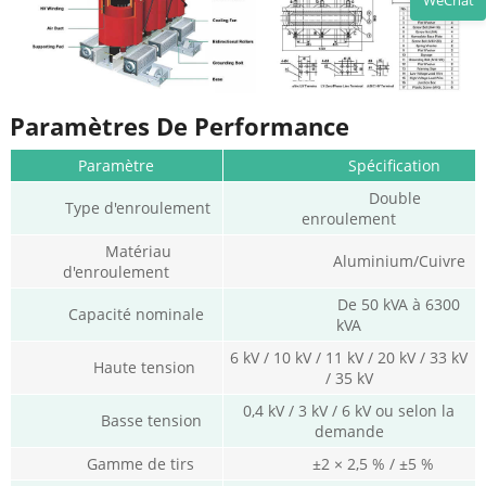
WeChat
Paramètres De Performance
Paramètre
Spécification
Double
Type d'enroulement
enroulement
Matériau
Aluminium/Cuivre
d'enroulement
De 50 kVA à 6300
Capacité nominale
kVA
6 kV / 10 kV / 11 kV / 20 kV / 33 kV
Haute tension
/ 35 kV
0,4 kV / 3 kV / 6 kV ou selon la
Basse tension
demande
Gamme de tirs
±2 × 2,5 % / ±5 %