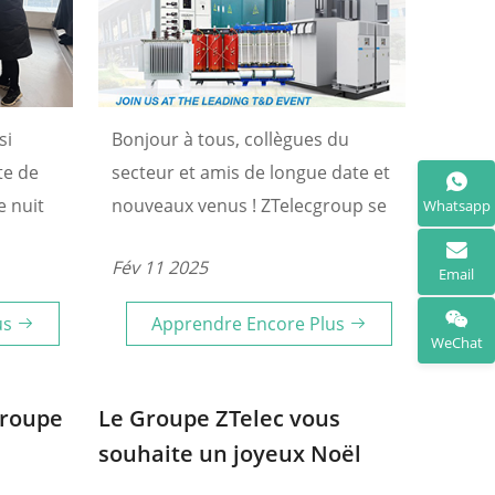
si
Bonjour à tous, collègues du
te de
secteur et amis de longue date et
e nuit
nouveaux venus ! ZTelecgroup se
Whatsapp
An
rendra prochainement aux États-
Fév 11 2025
re des
Unis pour participer à un salon
Email
professionnel dédié au transport
us
Apprendre Encore Plus
et à la distribution d'énergie.
WeChat
Nous serons ravis de vous
accueillir et d'échanger avec vous
groupe
Le Groupe ZTelec vous
sur le site du salon !
souhaite un joyeux Noël