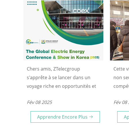
Chers amis, ZTelecgroup
Cette v
s'apprête à se lancer dans un
non se
voyage riche en opportunités et
compét
en défis : participer à un grand
mais n
Fév 08 2025
Fév 08
salon en Corée du Sud ! Nous
confian
vous invitons chaleureusement à
Je suis
Apprendre Encore Plus
Ap
venir visiter, échanger et
contin