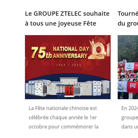
explorer ensemble les infinies
nous a
possibilités du secteur
obtenir
Le GROUPE ZTELEC souhaite
Tourné
électrique.
à tous une joyeuse Fête
du gro
nationale
Laojun
forces 
somm
La Fête nationale chinoise est
En 2024
célébrée chaque année le 1er
groupe 
octobre pour commémorer la
dans u
fondation de la République
buildin