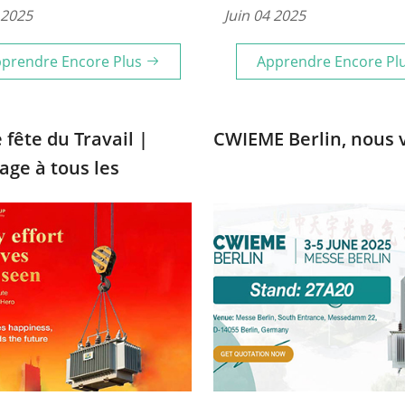
 2025
Juin 04 2025
chaleureusement sur le s
27A20. Explorons ensembl
prendre Encore Plus
Apprendre Encore Pl
l'avenir de l'industrie élec
et de l'énergie !
 fête du Travail |
CWIEME Berlin, nous v
ge à tous les
lleurs