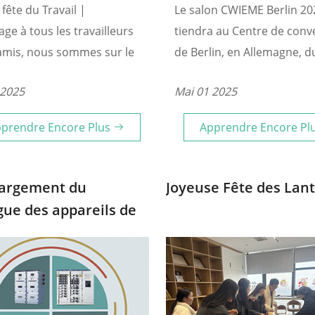
 fête du Travail |
Le salon CWIEME Berlin 20
e à tous les travailleurs
tiendra au Centre de conv
amis, nous sommes sur le
de Berlin, en Allemagne, d
'inaugurer la fête du
5 juin. En tant qu'entrepri
 2025
Mai 01 2025
 en 2025.
profondément engagée da
domaine des bobines, ZTE
prendre Encore Plus
Apprendre Encore Pl
Electric Technology (Zhen
Co., Ltd. participera à ce s
afin de nouer des contact
hargement du
Joyeuse Fête des Lan
ses pairs internationaux e
gue des appareils de
d'explorer les opportunité
tation pour
développement.
ormateurs et
ments électriques de
 Zhongtian Yuguang