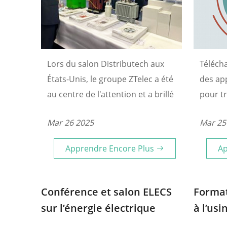
Lors du salon Distributech aux
Téléch
États-Unis, le groupe ZTelec a été
des ap
au centre de l'attention et a brillé
pour t
par sa technologie de pointe et
équipe
Mar 26 2025
Mar 25
son service attentionné.
Henan 
Apprendre Encore Plus
Ap
Conférence et salon ELECS
Format
sur l’énergie électrique
à l’us