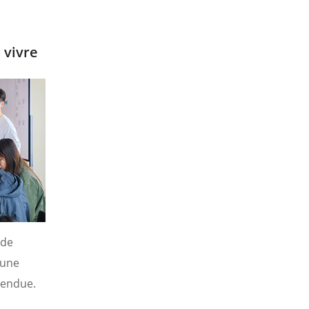
ment à
chaleureux et les plus sincères.
 vivre
 de
 une
tendue.