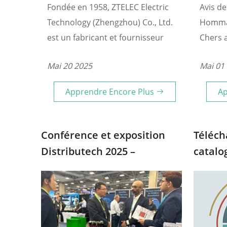
Fondée en 1958, ZTELEC Electric
Avis de
Technology (Zhengzhou) Co., Ltd.
Hommag
est un fabricant et fournisseur
Chers 
leader de systèmes d'isolation
point d
Mai 20 2025
Mai 01
électrique, d'équipements de
Travail
transmission d'énergie et de
Apprendre Encore Plus
Ap
composants industriels haut de
gamme. Forts de plus de 65 ans
d'expertise en R&D et en
Conférence et exposition
Téléc
production, nous servons des
Distributech 2025 –
catalo
industries mondiales telles que
ZTELECGROUP
commu
l'énergie, l'aviation, l'armée et les
transf
infrastructures.
équipe
Henan