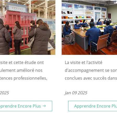
isite et cette étude ont
La visite et l'activité
ulement amélioré nos
d'accompagnement se so
ences professionnelles,
conclues avec succès dan
ous ont également donné
atmosphère harmonieuse 
 2025
Jan 09 2025
ce en nos futurs projets.
pleine d'espoir. La visite d
 convaincu qu'en
responsables du groupe a
prendre Encore Plus
Apprendre Encore Pl
uant à apprendre et à
une véritable pluie, insuff