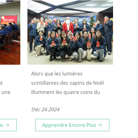
Alors que les lumières
nt
scintillantes des sapins de Noël
s une
illuminent les quatre coins du
et
monde et que les cloches
Déc 24 2024
es
familières résonnent dans l'air
 été
froid de l'hiver, nous vous
us
Apprendre Encore Plus
lant un
adressons nos vœux les plus