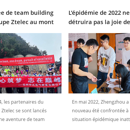
méliorer, nous pourrons
nouvel élan de développe
 de meilleurs résultats.
ZTelecgroup.
e de team building
L’épidémie de 2022 ne
upe Ztelec au mont
détruira pas la joie de
 : Rassemblez vos
et atteignez le
et
, les partenaires du
En mai 2022, Zhengzhou a
Ztelec se sont lancés
nouveau été confrontée à
ne aventure de team
situation épidémique inat
g inoubliable : le mont
Ztelec Group Co., Ltd. a