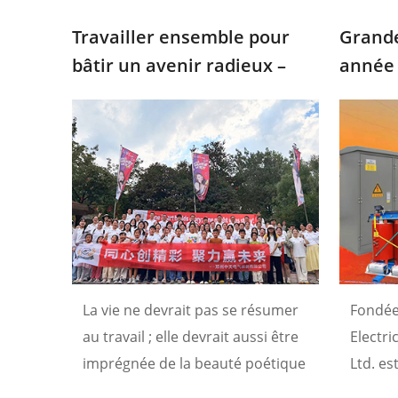
Travailler ensemble pour
Grande
bâtir un avenir radieux –
année 
Chongdugou
électr
La vie ne devrait pas se résumer
Fondée
au travail ; elle devrait aussi être
Electr
imprégnée de la beauté poétique
Ltd. e
des montagnes, des rivières, des
secteur