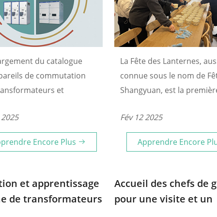
argement du catalogue
La Fête des Lanternes, aus
pareils de commutation
connue sous le nom de Fê
ransformateurs et
Shangyuan, est la premièr
ments électriques de
de pleine lune du Nouvel 
 2025
Fév 12 2025
Zhongtian Yuguang.
lunaire et le jour de clôtu
célébrations de la Fête du
prendre Encore Plus
Apprendre Encore Pl
Printemps.
ion et apprentissage
Accueil des chefs de 
ine de transformateurs
pour une visite et un
accompagnement