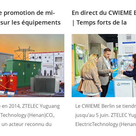
 promotion de mi-
En direct du CWIEME 
sur les équipements
| Temps forts de la
iques
première journée av
ZtelecTransformer
 en 2014, ZTELEC Yuguang
Le CWIEME Berlin se tiend
icTechnology (Henan)CO.,
jusqu'au 5 juin. ZTELEC Y
st un acteur reconnu du
ElectricTechnology (Henan
 de l'énergie.
Ltd. vous accueille