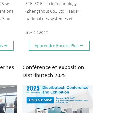
25 se
ZTELEC Electric Technology
entions
(Zhengzhou) Co., Ltd., leader
u 3 au
national des systèmes et
se
composants d'isolation
Avr 26 2025
ns le
électrique fort de 65 ans
LEC
d'expérience et doté d'une
us
Apprendre Encore Plus
gzhou)
équipe d'ingénieurs
alon
expérimentés, a récemment
s avec
organisé une retraite de team-
ternes
Conférence et exposition
t
building au mont Fuxishan, près
Distributech 2025
s de
de Zhengzhou.