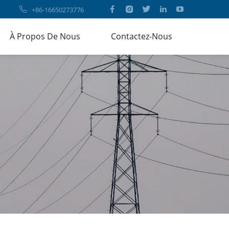
+86-16650273776
À Propos De Nous
Contactez-Nous