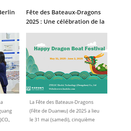
Berlin
Fête des Bateaux-Dragons
2025 : Une célébration de la
ec
tradition et de l’innovation
ra
La Fête des Bateaux-Dragons
uguang
(Fête de Duanwu) de 2025 a lieu
)CO.,
le 31 mai (samedi), cinquième
jour du cinquième mois lunaire.