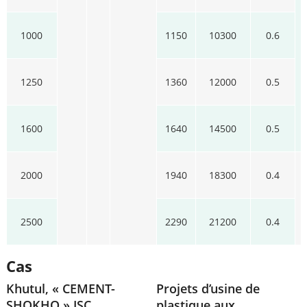
1000
1150
10300
0.6
1250
1360
12000
0.5
1600
1640
14500
0.5
2000
1940
18300
0.4
2500
2290
21200
0.4
Cas
Khutul, « CEMENT-
Projets d’usine de
SHOKHO » JSC,
plastique aux