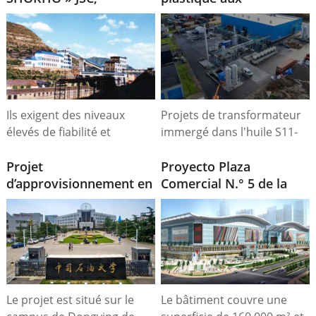
Mongolie, 2015
Philippines
Ils exigent des niveaux
Projets de transformateur
élevés de fiabilité et
immergé dans l'huile S11-
d'efficacité, ainsi que la
1000 kVA/34,5-0,4 kV.
flexibilité nécessaire pour
Projet
Proyecto Plaza
fournir aux
d’approvisionnement en
Comercial N.° 5 de la
consommateurs une
appareillage de
ciudad de HuaNan
alimentation électrique de
commutation 35 kV de
haute qualité, souvent dans
l’Université du Pétrole
les conditions
de Chine
environnementales et
techniques les plus
Le projet est situé sur le
Le bâtiment couvre une
exigeantes.