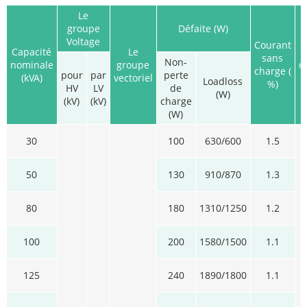
Le
groupe
Défaite (W)
Voltage
Courant
Capacité
Le
sans
Non-
nominale
groupe
d
charge (
pour
par
perte
(kVA)
vectoriel
Loadloss
%)
HV
LV
de
(W)
(kV)
(kV)
charge
(W)
30
100
630/600
1.5
50
130
910/870
1.3
80
180
1310/1250
1.2
100
200
1580/1500
1.1
125
240
1890/1800
1.1