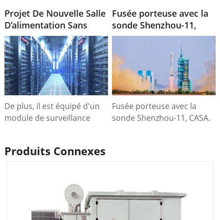
développer sa capacité
SAIF de 225 MW avec
solaire, les partenariats
Projet De Nouvelle Salle
turbine à gaz, Pakistan.
Fusée porteuse avec la
avec des fabricants
D’alimentation Sans
sonde Shenzhou-11,
innovants comme ZTelec
Interruption Pour
CASA. 2016
resteront essentiels pour
Centre De Données
assurer à la fois la sécurité
énergétique et la durabilité
écologique.
De plus, il est équipé d'un
Fusée porteuse avec la
module de surveillance
sonde Shenzhou-11, CASA.
intelligent qui surveille la
2016.
tension, le courant, la
Produits Connexes
puissance et d'autres
paramètres en temps réel,
et télécharge les données
vers le système de
surveillance via une
interface de