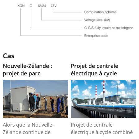
Cas
Nouvelle-Zélande :
Projet de centrale
projet de parc
électrique à cycle
photovoltaïque de 2
combiné SAIF de 225
MW : acquisition d’un
MW avec turbine à gaz,
transformateur
Pakistan
photovoltaïque de 2 500
kVA
Alors que la Nouvelle-
Projet de centrale
Zélande continue de
électrique à cycle combiné