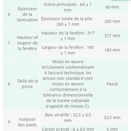
Scène principale : 60 ± 1
60 mm
Épaisseur
mm
6
de la
Épaisseur totale de la pile :
lamination
260 mm
260 ± 1 mm
Hauteur de la fenêtre : 317
317 mm
Hauteur et
± 1 mm
7
largeur de
Largeur de la fenêtre : 185
la fenêtre
185 mm
± 1 mm
Mises en œuvre
strictement conformément
à l'accord technique, les
pinces non standard sont
Taille de la
8
mises en œuvre
Passé
pince
conformément à la
tolérance dimensionnelle
de la norme nationale
(rugosité de niveau C).
Bois stratifié : 32,5 ± 0,5
32,5 mm
Isolation
mm
9
des pieds
Carton pressé : 6 ± 0,5 mm
6 mm