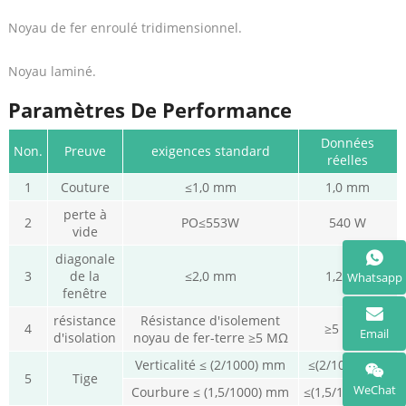
Noyau de fer enroulé tridimensionnel.
Noyau laminé.
Paramètres De Performance
Données
Non.
Preuve
exigences standard
réelles
1
Couture
≤1,0 mm
1,0 mm
perte à
2
PO≤553W
540 W
vide
diagonale
3
de la
≤2,0 mm
1,2 mm
Whatsapp
fenêtre
résistance
Résistance d'isolement
4
≥5 mois
Email
d'isolation
noyau de fer-terre ≥5 MΩ
Verticalité ≤ (2/1000) mm
≤(2/1000)mm
5
Tige
WeChat
Courbure ≤ (1,5/1000) mm
≤(1,5/1000)mm