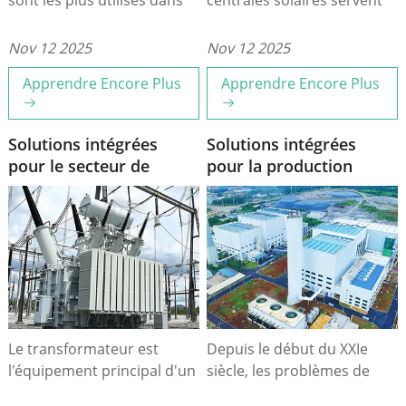
l'industrie pétrochimique.
principalement à surélever
On les divise
la tension afin d'alimenter
Nov 12 2025
Nov 12 2025
principalement en deux
le réseau électrique en
Apprendre Encore Plus
Apprendre Encore Plus
catégories : les
énergie renouvelable (EnR).
transformateurs secs
Il s'agit d'un élément clé
imprégnés et les
d'un système solaire à
Solutions intégrées
Solutions intégrées
transformateurs secs à
grande échelle.
pour le secteur de
pour la production
résine.
l’énergie
d’électricité à partir de
la biomasse
Le transformateur est
Depuis le début du XXIe
l'équipement principal d'un
siècle, les problèmes de
poste électrique. Sa
sécurité énergétique et de