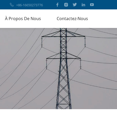
+86-16650273776
À Propos De Nous
Contactez-Nous