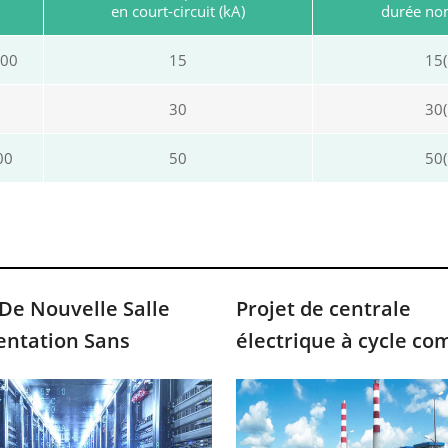
en court-circuit (kA)
durée nom
400
15
15(
1
30
30(
00
50
50(
 De Nouvelle Salle
Projet de centrale
entation Sans
électrique à cycle co
uption Pour Centre De
SAIF de 225 MW avec
es
turbine à gaz, Pakist