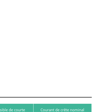
ible de courte
Courant de crête nominal