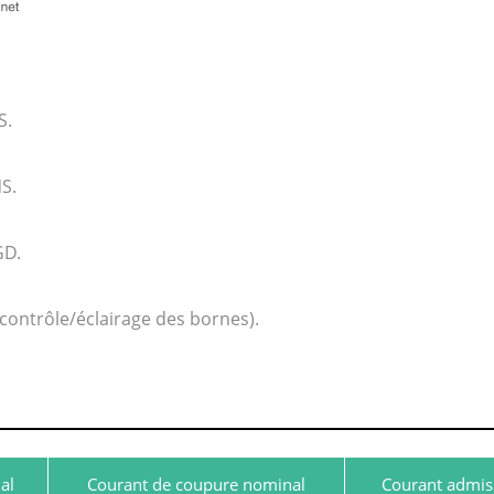
S.
S.
GD.
/contrôle/éclairage des bornes).
al
Courant de coupure nominal
Courant admiss