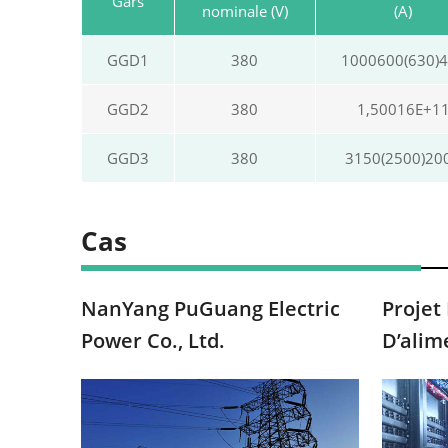
Gars
nominale (V)
(A)
GGD1
380
1000600(630)
GGD2
380
1,50016E+1
GGD3
380
3150(2500)20
Cas
NanYang PuGuang Electric
Projet
Power Co., Ltd.
D’alim
Interr
Donné