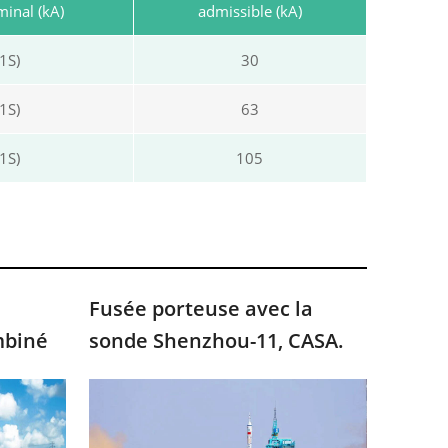
inal (kA)
admissible (kA)
1S)
30
1S)
63
1S)
105
Fusée porteuse avec la
mbiné
sonde Shenzhou-11, CASA.
2016
an