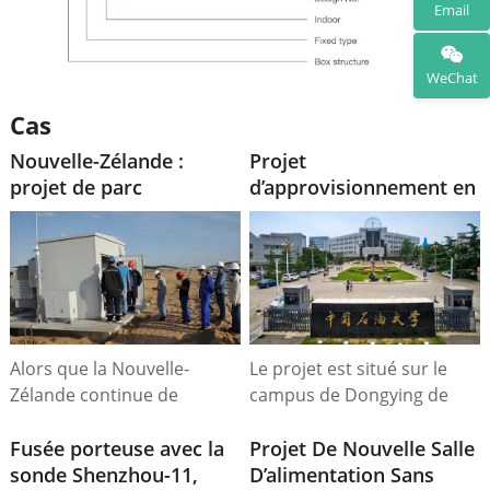
Email
WeChat
Cas
Nouvelle-Zélande :
Projet
projet de parc
d’approvisionnement en
photovoltaïque de 2
appareillage de
MW : acquisition d’un
commutation 35 kV de
transformateur
l’Université du Pétrole
photovoltaïque de 2 500
de Chine
kVA
Alors que la Nouvelle-
Le projet est situé sur le
Zélande continue de
campus de Dongying de
développer sa capacité
l'Université du Pétrole de
solaire, les partenariats
Fusée porteuse avec la
Chine. Les articles achetés
Projet De Nouvelle Salle
avec des fabricants
sonde Shenzhou-11,
comprennent un
D’alimentation Sans