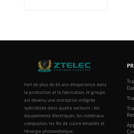
PR
Tr
Fort de plus de 65 ans d'expérience dans
Dan
la production et la fabrication, le groupe
Tra
est devenu une entreprise intégrée
spécialisée dans quatre secteurs : les
Tr
Red
équipements électriques, les matériaux
composites, les fils de cuivre émaillés et
App
l'énergie photovoltaïque.
Co