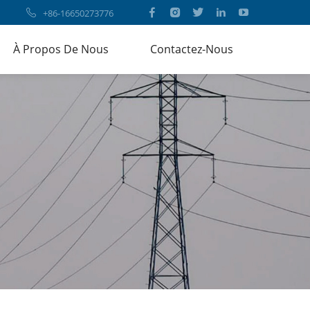
+86-16650273776
À Propos De Nous
Contactez-Nous