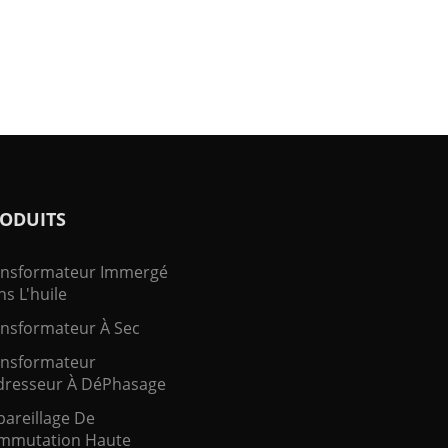
ODUITS
ansformateur Immergé
s L'huile
nsformateur À Sec
ansformateur
resseur À DéPhasage
areillage De
mmutation Haute