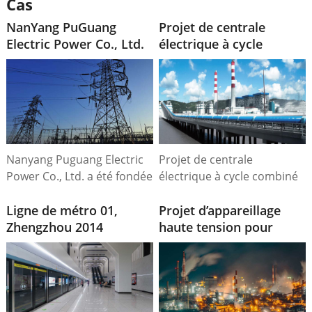
Cas
NanYang PuGuang
Projet de centrale
Electric Power Co., Ltd.
électrique à cycle
combiné SAIF de 225
MW avec turbine à gaz,
Pakistan
Nanyang Puguang Electric
Projet de centrale
Power Co., Ltd. a été fondée
électrique à cycle combiné
à Nanyang le 1er janvier
SAIF de 225 MW avec
1997. Son champ d'activité
Ligne de métro 01,
turbine à gaz, Pakistan.
Projet d’appareillage
comprend la production et
Zhengzhou 2014
haute tension pour
la vente d'électricité, ainsi
l’usine de tubes d’acier
que d'autres services
de Tachkent
connexes. Il s'agit d'une
(Ouzbékistan)
société à responsabilité
limitée issue d'une