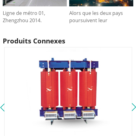
coopération sino-
Ligne de métro 01,
Alors que les deux pays
étrangère.
Zhengzhou 2014.
poursuivent leur
collaboration dans le cadre
de l'initiative « la Ceinture
Produits Connexes
et la Route », ces projets
resteront essentiels pour
stimuler la croissance
durable et la connectivité
régionale.