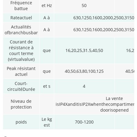
Fréquence
et Hz
50
battue
Rateactuel
A à
630,1250,1600,2000,2500,3150,
Actualités
A à
630,1250,1600,2000,2500,3150,
ofbranchbusbar
Courant de
résistance à
que
16,20,25,31.5,40,50
16,20
court terme
(virtualvalue)
Peak résistant
que
40,50,63,80,100,125
40,50
actuel
Court-
et s
4
circuitéDurée
La vente
Niveau de
isIP4XanditisIP2Xwhenthecompartimen
protection
doorisopened
Le kg
poids
700-1200
est