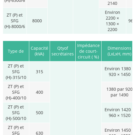
(H)-6300/6
2140
Environ
ZT (P) et
2200 ×
SFG
8000
96
1300 ×
(H)-8000/6
2200
Impédance
Capacité
Qtyof
Dimensions
Type de
de court-
(kVA)
secrétaires
(LxLxH, mm)
circuit ( %)
ZT (P) et
Environ 1380 ×
SFG
315
920 × 1450
(H)-315/10
ZT (P) et
1380 par 920
SFG
400
par 1490
(H)-400/10
ZT (P) et
Environ 1420 ×
SFG
500
960 × 1520
(H)-500/10
ZT (P) et
Environ 1450 ×
SFG
630