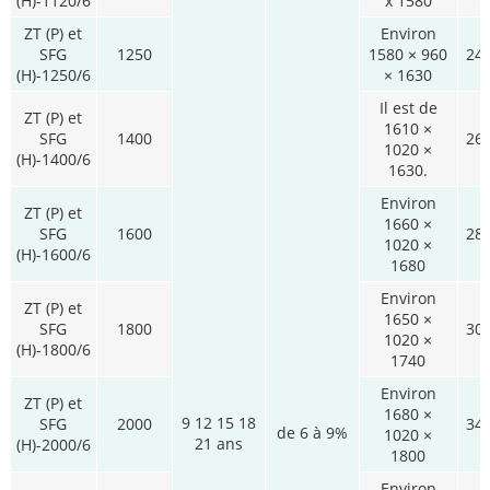
(H)-1120/6
x 1580
ZT (P) et
Environ
SFG
1250
1580 × 960
24
(H)-1250/6
× 1630
Il est de
ZT (P) et
1610 ×
SFG
1400
26
1020 ×
(H)-1400/6
1630.
Environ
ZT (P) et
1660 ×
SFG
1600
28
1020 ×
(H)-1600/6
1680
Environ
ZT (P) et
1650 ×
SFG
1800
30
1020 ×
(H)-1800/6
1740
Environ
ZT (P) et
1680 ×
9 12 15 18
SFG
2000
34
de 6 à 9%
1020 ×
21 ans
(H)-2000/6
1800
Environ