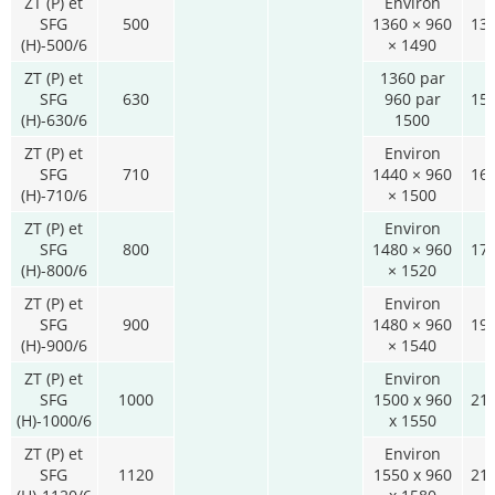
ZT (P) et
Environ
SFG
500
1360 × 960
13
(H)-500/6
× 1490
ZT (P) et
1360 par
SFG
630
960 par
15
(H)-630/6
1500
ZT (P) et
Environ
SFG
710
1440 × 960
16
(H)-710/6
× 1500
ZT (P) et
Environ
SFG
800
1480 × 960
17
(H)-800/6
× 1520
ZT (P) et
Environ
SFG
900
1480 × 960
19
(H)-900/6
× 1540
ZT (P) et
Environ
SFG
1000
1500 x 960
21
(H)-1000/6
x 1550
ZT (P) et
Environ
SFG
1120
1550 x 960
21