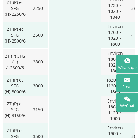
ZT (P) et
1720 ×
SFG
2250
38
1020 ×
(H)-2250/6
1840
Environ
ZT (P) et
1760 ×
SFG
2500
41
1020 ×
(H)-2500/6
1860
Environ
ZT (P) SFG
1800 ×
(H)
2800
44
1020 ×
à-2800/6
Whatsapp
1860
ZT (P) et
1820 par
SFG
3000
1120 par
48
Email
(H)-3000/6
1860
Environ
ZT (P) et
WeChat
1860 ×
SFG
3150
52
1120 ×
(H)-3150/6
1900
Environ
ZT (P) et
1900 ×
SFG
3500
56