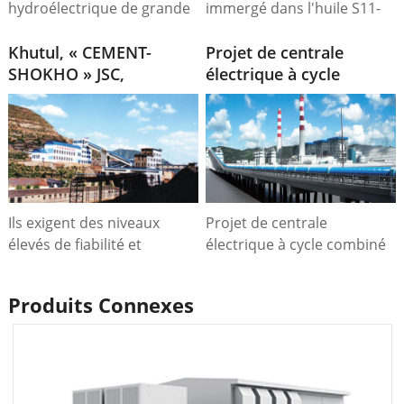
hydroélectrique de grande
immergé dans l'huile S11-
envergure d'une capacité
1000 kVA/34,5-0,4 kV.
d'un million de kilowatts.
Khutul, « CEMENT-
Projet de centrale
SHOKHO » JSC,
électrique à cycle
Mongolie, 2015
combiné SAIF de 225
MW avec turbine à gaz,
Pakistan
Ils exigent des niveaux
Projet de centrale
élevés de fiabilité et
électrique à cycle combiné
d'efficacité, ainsi que la
SAIF de 225 MW avec
flexibilité nécessaire pour
turbine à gaz, Pakistan.
Produits Connexes
fournir aux
consommateurs une
alimentation électrique de
haute qualité, souvent dans
les conditions