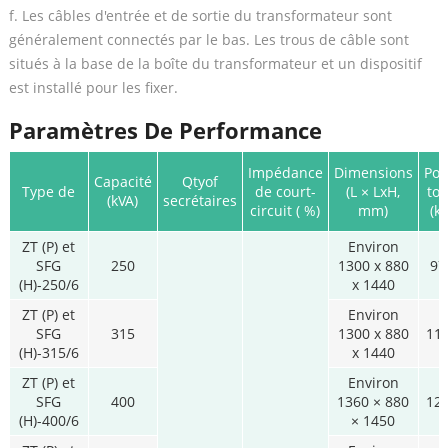
f. Les câbles d'entrée et de sortie du transformateur sont
généralement connectés par le bas. Les trous de câble sont
situés à la base de la boîte du transformateur et un dispositif
est installé pour les fixer.
Paramètres De Performance
Impédance
Dimensions
Poi
Capacité
Qtyof
Type de
de court-
(L × LxH,
tot
(kVA)
secrétaires
circuit ( %)
mm)
(kg
ZT (P) et
Environ
SFG
250
1300 x 880
97
(H)-250/6
x 1440
ZT (P) et
Environ
SFG
315
1300 x 880
11
(H)-315/6
x 1440
ZT (P) et
Environ
SFG
400
1360 × 880
12
(H)-400/6
× 1450