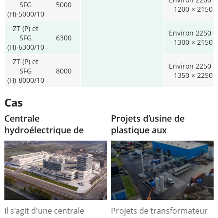
SFG
5000
1200 × 2150
(H)-5000/10
ZT (P) et
Environ 2250 ×
SFG
6300
1300 × 2150
(H)-6300/10
ZT (P) et
Environ 2250 ×
SFG
8000
1350 × 2250
(H)-8000/10
Cas
Centrale
Projets d’usine de
hydroélectrique de
plastique aux
HuaNeng ManWan
Philippines
Il s'agit d'une centrale
Projets de transformateur