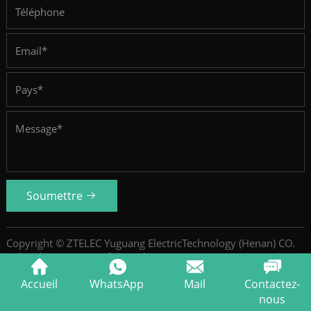
Soumettre
Copyright © ZTELEC Yuguang ElectricTechnology (Henan) CO.
Ltd.
Politique De Confidentialité
SiteMap
Accueil
WhatsApp
Mail
Contactez-
nous