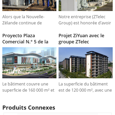
kVA
Alors que la Nouvelle-
Notre entreprise (ZTelec
Zélande continue de
Group) est honorée d'avoir
développer sa capacité
contribué de manière
solaire, les partenariats
Proyecto Plaza
significative à ce projet.
Projet ZiYuan avec le
avec des fabricants
Comercial N.° 5 de la
Nous avons ainsi achevé la
groupe ZTelec
innovants comme ZTelec
ciudad de HuaNan
construction de la place
resteront essentiels pour
d'échange n° 1 de la ville de
assurer à la fois la sécurité
South China.
énergétique et la durabilité
écologique.
Le bâtiment couvre une
La superficie du bâtiment
superficie de 160 000 m² et
est de 120 000 m², avec une
dispose d'une puissance
puissance totale installée
installée de 2 000 kVA +
de 3 × 800 kVA + 2 × 500 kVA
Produits Connexes
2 500 kVA + 1 250 kVA, ainsi
+ 2 × 800 kVA. Le modèle de
que d'une puissance
transformateur utilisé pour