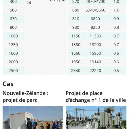
400
570
4970/4730
1.0
24
500
680
5940/5660
1.0
630
810
6820
0,9
800
980
8250
0,8
1000
1150
11330
0,7
1250
1380
13200
0,7
1600
1660
15950
0,6
2000
1950
19140
0,6
2500
2340
22220
0,5
Cas
Nouvelle-Zélande :
Projet de place
projet de parc
d’échange n° 1 de la ville
photovoltaïque de 2
de HuaNan
MW : acquisition d’un
transformateur
photovoltaïque de 2 500