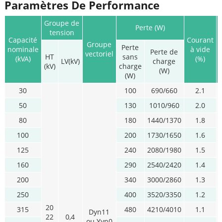
Paramètres De Performance
Groupe de
Perte (W)
tension
Capacité
Courant
Groupe
Perte
nominale
à vide
Perte de
vectoriel
HT
sans
(kVA)
(%)
LV(kV)
charge
(kV)
charge
(W)
(W)
30
100
690/660
2.1
50
130
1010/960
2.0
80
180
1440/1370
1.8
100
200
1730/1650
1.6
125
240
2080/1980
1.5
160
290
2540/2420
1.4
200
340
3000/2860
1.3
250
400
3520/3350
1.2
20
315
480
4210/4010
1.1
Dyn11
22
0,4
ou Yyn0