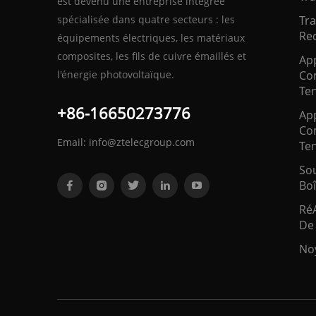
est devenu une entreprise intégrée
spécialisée dans quatre secteurs : les
Tr
Red
équipements électriques, les matériaux
composites, les fils de cuivre émaillés et
App
l'énergie photovoltaïque.
Co
Te
+86-16650273776
App
Co
Email:
info@ztelecgroup.com
Te
Sou
Boi
Ré
De
No