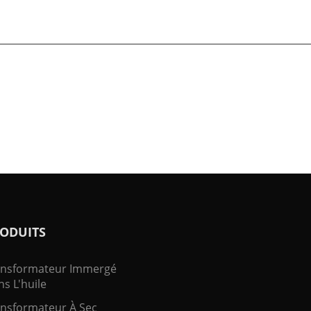
ODUITS
ansformateur Immergé
s L'huile
nsformateur À Sec