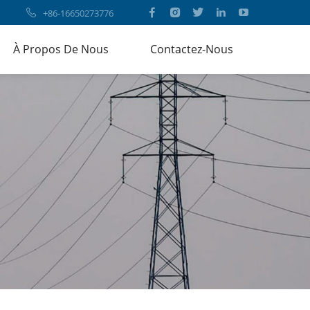
+86-16650273776
À Propos De Nous
Contactez-Nous