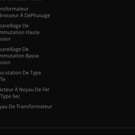
ansformateur
resseur À DéPhasage
areillage De
mmutation Haute
nsion
areillage De
mmutation Basse
nsion
s-station De Type
̂Te
Acteur À Noyau De Fer
 Type Sec
yau De Transformateur