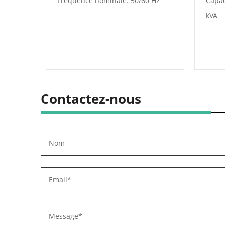
Fréquence nominale: 50/60 Hz
Capac
)
kVA
Contactez-nous