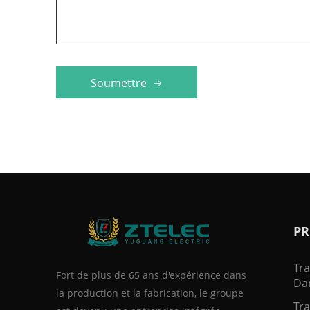
Soumettre
PR
Tr
Fort de plus de 65 ans d'expérience dans
Dan
la production et la fabrication, le groupe
Tra