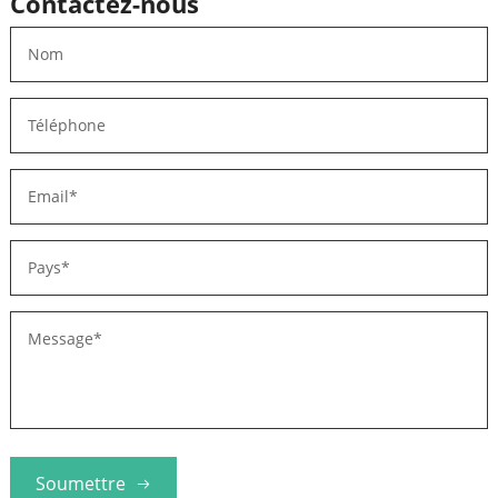
Contactez-nous
démontage et l’insertion manuelle du joug en fer
supérieur. Après recuit du noyau de fer enroulé, le courant
de vide est considérablement réduit. Comparaison…
Soumettre