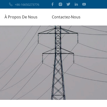
+86-16650273776
À Propos De Nous
Contactez-Nous