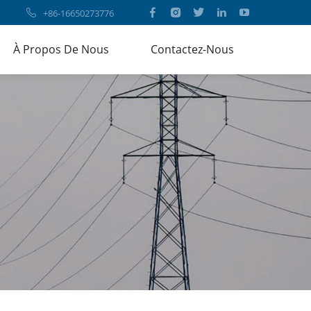
+86-16650273776
À Propos De Nous
Contactez-Nous