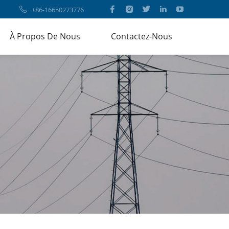
+86-16650273776
À Propos De Nous
Contactez-Nous