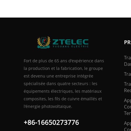
PR
Tr
Fort de plus de 65 ans d'expérience dans
Dan
la production et la fabrication, le groupe
Tra
est devenu une entreprise intégrée
spécialisée dans quatre secteurs : les
Tr
Red
équipements électriques, les matériaux
composites, les fils de cuivre émaillés et
App
l'énergie photovoltaïque.
Co
Te
+86-16650273776
App
Co