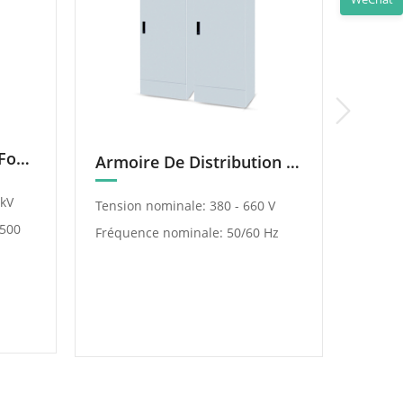
Transformateur Pour Four Électrique
Armoire De Distribution D’Énergie XL-21
 kV
Tensio
Tension nominale: 380 - 660 V
2500
kV
Fréquence nominale: 50/60 Hz
Capaci
kVA