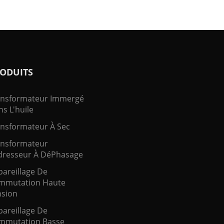
ODUITS
ansformateur Immergé
s L'huile
nsformateur À Sec
ansformateur
resseur À DéPhasage
areillage De
mmutation Haute
nsion
areillage De
mmutation Basse