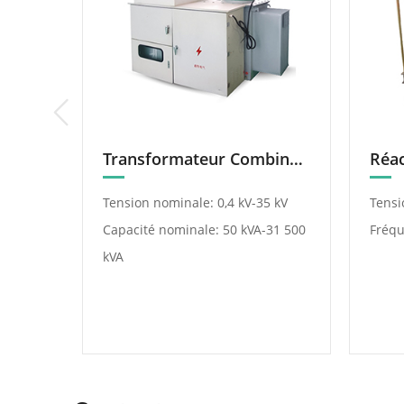
Sous-station Préfabriquée (Sous-Station De Type Boîte)
Transformateur Combiné Intelligent Pour La Régulation De Capacité Et De Tension De Charge
 kV/35
Tension nominale: 0,4 kV-35 kV
Tensi
Capacité nominale: 50 kVA-31 500
Fréqu
A-5000
kVA