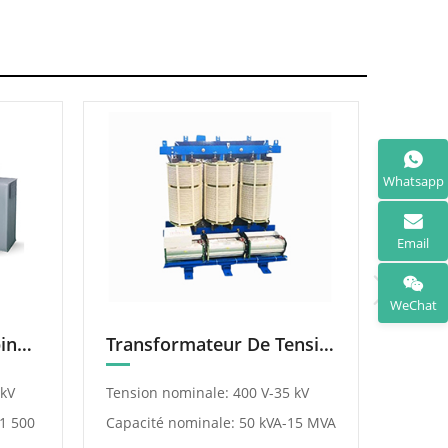
Whatsapp
Email
WeChat
Transformateur Combiné Intelligent Pour La Régulation De Capacité Et De Tension De Charge
Transformateur De Tension Réglable Avec Redresseur De Déphasage
 kV
Tension nominale: 400 V-35 kV
Tensio
1 500
Capacité nominale: 50 kVA-15 MVA
kV