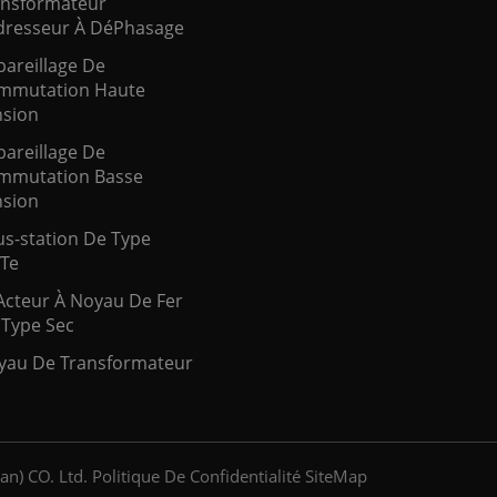
ansformateur
resseur À DéPhasage
areillage De
mmutation Haute
nsion
areillage De
mmutation Basse
nsion
s-station De Type
̂Te
Acteur À Noyau De Fer
 Type Sec
yau De Transformateur
an) CO. Ltd.
Politique De Confidentialité
SiteMap