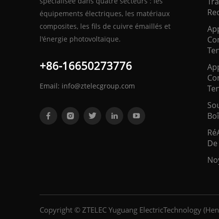
spécialisée dans quatre secteurs : les
Tr
Red
équipements électriques, les matériaux
composites, les fils de cuivre émaillés et
App
l'énergie photovoltaïque.
Co
Te
+86-16650273776
App
Co
Email:
info@ztelecgroup.com
Te
Sou
Boi
Ré
De
No
Copyright © ZTELEC Yuguang ElectricTechnology (Hen