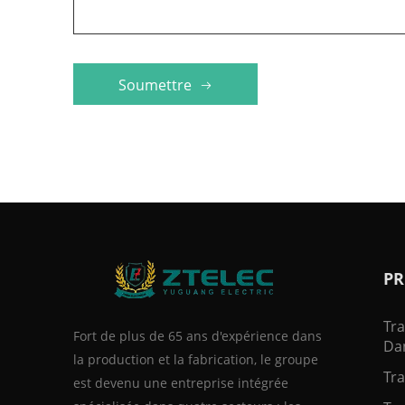
Soumettre
PR
Tr
Fort de plus de 65 ans d'expérience dans
Dan
la production et la fabrication, le groupe
Tra
est devenu une entreprise intégrée