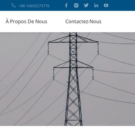
+86-16650273776
À Propos De Nous
Contactez-Nous