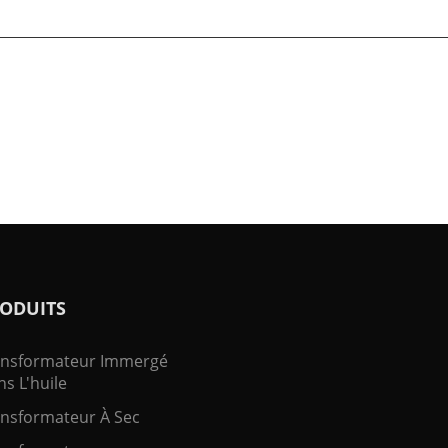
ODUITS
ansformateur Immergé
s L'huile
nsformateur À Sec