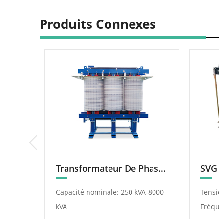
Produits Connexes
Transformateur Spécial Pour La Production D’Énergie Renouvelable (Photovoltaïque, Éolien)
Transformateur De Phase Shift Rectificateur
 kV/35
Capacité nominale: 250 kVA-8000
Tensi
kVA
Fréqu